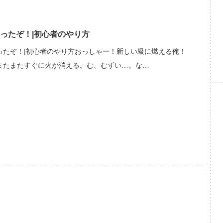
ったぞ！|初心者のやり方
ったぞ！|初心者のやり方おっしゃー！新しい級に燃える俺！
またまたすぐに火が消える。む、むずい…。な…