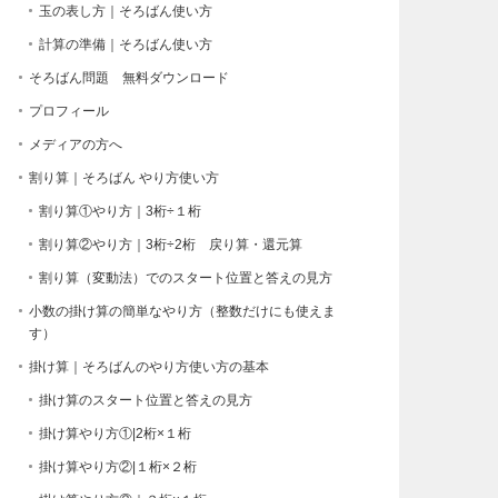
玉の表し方｜そろばん使い方
計算の準備｜そろばん使い方
そろばん問題 無料ダウンロード
プロフィール
メディアの方へ
割り算｜そろばん やり方使い方
割り算①やり方｜3桁÷１桁
割り算②やり方｜3桁÷2桁 戻り算・還元算
割り算（変動法）でのスタート位置と答えの見方
小数の掛け算の簡単なやり方（整数だけにも使えま
す）
掛け算｜そろばんのやり方使い方の基本
掛け算のスタート位置と答えの見方
掛け算やり方①|2桁×１桁
掛け算やり方②|１桁×２桁