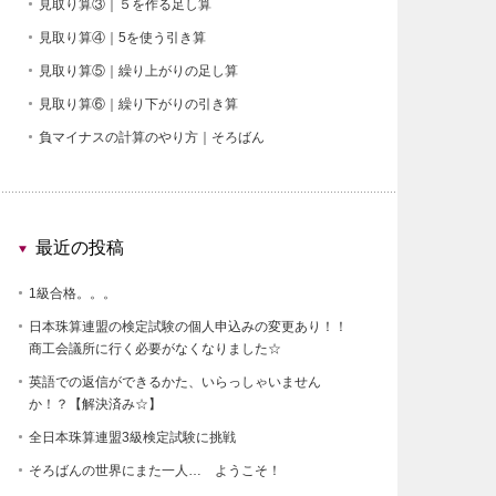
見取り算③｜５を作る足し算
見取り算④｜5を使う引き算
見取り算⑤｜繰り上がりの足し算
見取り算⑥｜繰り下がりの引き算
負マイナスの計算のやり方｜そろばん
最近の投稿
1級合格。。。
日本珠算連盟の検定試験の個人申込みの変更あり！！
商工会議所に行く必要がなくなりました☆
英語での返信ができるかた、いらっしゃいません
か！？【解決済み☆】
全日本珠算連盟3級検定試験に挑戦
そろばんの世界にまた一人… ようこそ！