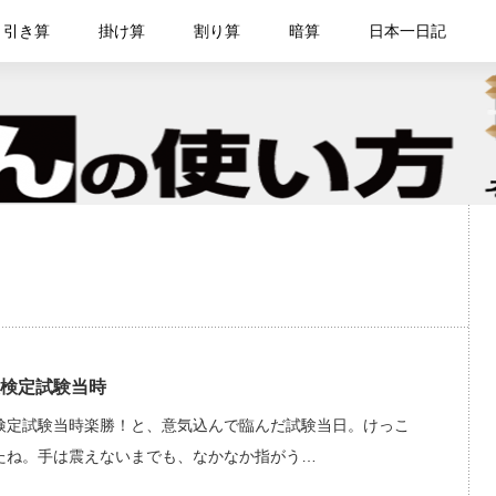
・引き算
掛け算
割り算
暗算
日本一日記
検定試験当時
検定試験当時楽勝！と、意気込んで臨んだ試験当日。けっこ
たね。手は震えないまでも、なかなか指がう…