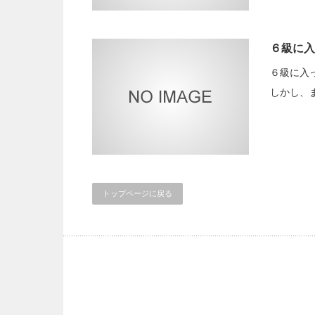
６級に入
６級に入
しかし、
トップページに戻る