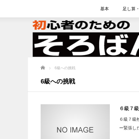
基本
足し算
Home
6級への挑戦
6級への挑戦
６級７級
６級７級
ー緊張し