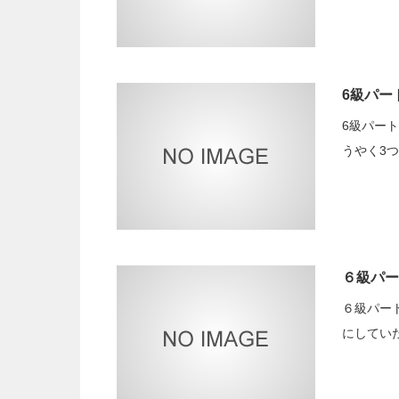
6級パー
6級パー
うやく3
６級パー
６級パー
にしてい