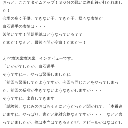
おっと、ここでタイムアップ！３０分の戦いに終止符が打たれまし
た！
会場の多く子供、できない子、できた子、様々な表情だ
白石選手の表情は・・・
苦笑いです！問題用紙はどうなっている？？
だめだ！なんと、最後４問が空白！だめだー！
え
放送席放送席、インタビューです。
「いかがでしたか、白石選手」
そうですねー、やっぱ緊張しましたね
「前回も緊張してたようですが、今回も同じことをやってしまっ
た。前回の反省が生きてないようなきがしますが・・・」
そうですね。出直してきます
「試験後、なじみのおばちゃんにどうだったと聞かれて、「本番違
いますね、やっぱり。家だと絶対合格なんですが・・・」などと言
っていましたが、俺は本当はできるんだぜ。アピールがはなはだし