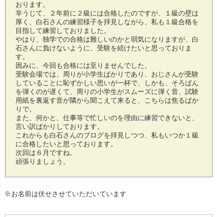
おります。
辛うじて、２年前に２級には合格したのですが、１級の壁は
厚く、白石さんの練習様子を拝見しながら、私も１級合格を
目指して練習しておりました。
やはり、独学での合格は難しいのかと弱気になりますが、白
石さんに負けないように、受験を続けたいと思っておりま
す。
因みに、今回も合格には至りませんでした。
受験会場では、周りが小学生ばかりであり、おじさんが受験
していることに恥ずかしい思いが一杯で、しかも、そろばん
を弾くのが遅くて、周りの小学生がスムーズに弾く音、試験
用紙を裏返す音が隣から聞こえて来ると、こちらは焦るばか
りで。
また、何かと、仕事等で忙しいのを理由に練習できないと、
言い訳ばかりしております。
これからも白石さんのブログを拝見しつつ、私もいつか１級
に合格したいと思っております。
次回は６月ですね。
頑張りましょう。
※お名前は伏せさせていただいています